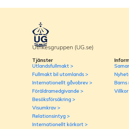
Utrikesgruppen (UG.se)
Tjänster
Infor
Utlandsfullmakt >
Samar
Fullmakt bil utomlands >
Nyhet
Internationellt gåvobrev >
Barns 
Föräldramedgivande >
Villko
Besöksförsäkring >
Visumkrav >
Relationsintyg >
Internationellt körkort >