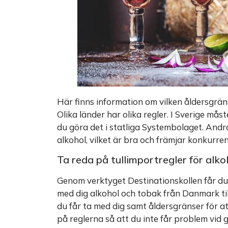
Här finns information om vilken åldersgräns
Olika länder har olika regler. I Sverige mås
du göra det i statliga Systembolaget. Andra
alkohol, vilket är bra och främjar konkurren
Ta reda på tullimportregler för al
Genom verktyget Destinationskollen får du r
med dig alkohol och tobak från Danmark til
du får ta med dig samt åldersgränser för att
på reglerna så att du inte får problem vid 