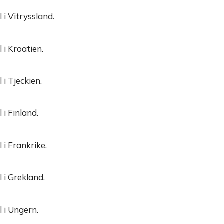
 i Vitryssland.
 i Kroatien.
i Tjeckien.
 i Finland.
 i Frankrike.
 i Grekland.
 i Ungern.