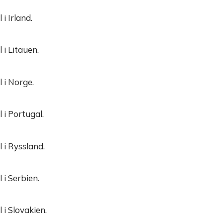
i Irland.
 i Litauen.
 i Norge.
 i Portugal.
 i Ryssland.
 i Serbien.
 i Slovakien.