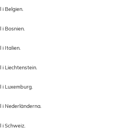
 i Belgien.
 i Bosnien.
i Italien.
 i Liechtenstein.
l i Luxemburg.
l i Nederländerna.
 i Schweiz.