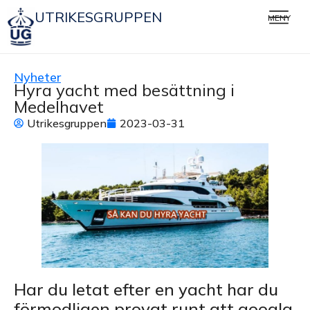
UTRIKESGRUPPEN
MENY
Nyheter
Hyra yacht med besättning i
Medelhavet
Utrikesgruppen
2023-03-31
Har du letat efter en yacht har du
förmodligen provat runt att googla