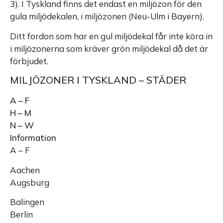
3). I Tyskland finns det endast en miljözon för den
gula miljödekalen, i miljözonen (Neu-Ulm i Bayern).
Ditt fordon som har en gul miljödekal får inte köra in
i miljözonerna som kräver grön miljödekal då det är
förbjudet.
MILJÖZONER I TYSKLAND – STÄDER
A – F
H – M
N – W
Information
A – F
Aachen
Augsburg
Balingen
Berlin