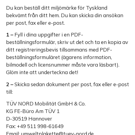
Du kan beställ ditt miljömärke för Tyskland
bekvämt från ditt hem. Du kan skicka din ansökan
per post, fax eller e-post.
1 –
Fyll i dina uppgifter i en PDF-
beställningsformulär, skriv ut det och ta en kopia av
ditt registreringsbevis tillsammans med PDF-
beställningsformuläret (ägarens information,
bilmodell och licensnummer måste vara läsbart).
Glöm inte att underteckna det!
2 –
Skicka sedan dokument per post, fax eller e-post
till:
TÜV NORD Mobilität GmbH & Co.
KG FE-Büro Am TÜV 1
D-30519 Hannover
Fax: +49 511 998-61649
Email: umweltplakette@tuev-nord.de