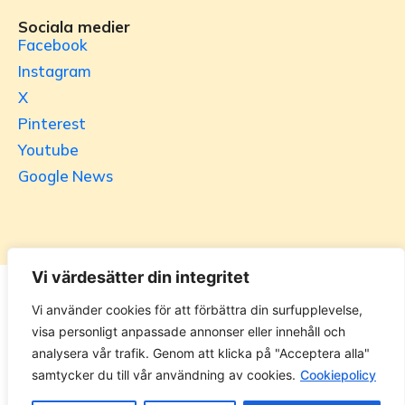
Sociala medier
Facebook
Instagram
X
Pinterest
Youtube
Google News
Vi värdesätter din integritet
Utrikesgruppen
Vi använder cookies för att förbättra din surfupplevelse,
visa personligt anpassade annonser eller innehåll och
UG.se – representeras helt i privat regi av Svenska
analysera vår trafik. Genom att klicka på "Acceptera alla"
Utrikesgruppen AB. Materialet på webbplatsen får ej
samtycker du till vår användning av cookies.
Cookiepolicy
kopieras utan tillåtelse. Alla priser anges ink. moms. 14
dagars ångerrätt.