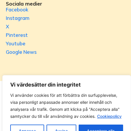
Sociala medier
Facebook
Instagram
X
Pinterest
Youtube
Google News
Vi värdesätter din integritet
Utrikesgruppen
Vi använder cookies för att förbättra din surfupplevelse,
visa personligt anpassade annonser eller innehåll och
UG.se – representeras helt i privat regi av Svenska
analysera vår trafik. Genom att klicka på "Acceptera alla"
Utrikesgruppen AB. Materialet på webbplatsen får ej
samtycker du till vår användning av cookies.
Cookiepolicy
kopieras utan tillåtelse. Alla priser anges ink. moms. 14
dagars ångerrätt.
Anpassa
Avvisa
Acceptera alla