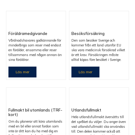
Föräldramedgivande
Besöksförsäkring
Vårdnadshavares godkännande för
Den som besöker Sverige och
minderåriga som reser med endast
kommer från ett land utanför EU
en förälder, ensamma eller reser
ska vara medicinsk försäkrad vilket
tillsammans med någon annan än
är ett krav. Försäkringen måste
sina föräldrar.
alltid köpas före besöket i Sverige.
Läs mer
Läs mer
Fullmakt bil utomlands (TRF-
Utlandsfullmakt
kort)
Hela utlandsfullmakt översätts till
Om du planerar att köra utomlands
det språket du väljer. Du anger även
med en bil eller annat fordon som
vad utlandsfullmakt ska användas
inte är ditt kan du ha med dig en
till. Den delen kommer också att