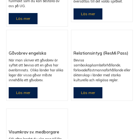
fullmakt som du kan beställa av
översättas till det valda språket.
oss på UG.
Läs mer
Läs mer
Gåvobrev engelska
Relationsintyg (ResMi Pass)
När man skriver ett gåvobrev är
Bevisa
syftet att bevisa att en gåva har
samboskap/samboförhållande,
överlämnats. Olika länder har olika
förlovade/fästmannaförhållande eller
lagar där vissa gåvor måste
äktenskap i länder med starka
innehålla ett gåvobrev.
kulturella och religiösa regler.
Läs mer
Läs mer
Visumkrav sv. medborgare