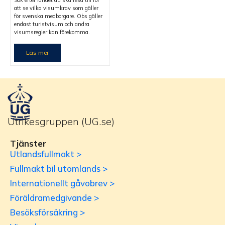
Sök efter landet du ska resa till för
att se vilka visumkrav som gäller
för svenska medborgare. Obs gäller
endast turistvisum och andra
visumsregler kan förekomma.
Läs mer
Utrikesgruppen (UG.se)
Tjänster
Utlandsfullmakt >
Fullmakt bil utomlands >
Internationellt gåvobrev >
Föräldramedgivande >
Besöksförsäkring >